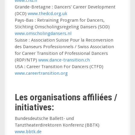
www.cnd.fr
p
Grande-Bretagne : Dancers’ Career Development
a
(DCD)
www.thedcd.org.uk
l
Pays-Bas : Retraining Program for Dancers,
Stichting Omscholingsregeling Dansers (SOD)
www.omscholingdansers.nl
Suisse : Association Suisse Pour la Reconversion
des Danseurs Professionnels / Swiss Association
for Career Transition of Professional Dancers
(RDP/NTP)
www.dance-transition.ch
USA : Career Transition For Dancers (CTFD)
www.careertransition.org
Les organisations affiliées /
initiatives:
Bundesdeutsche Ballett- und
Tanztheaterdirektoren Konferenz (BBTK)
www.bbtk.de