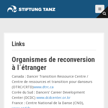
A
l
l
e
r
a
u
c
Links
o
n
t
Organismes de reconversion
e
à l´étranger
n
u
Canada : Dancer Transition Ressource Centre /
p
Centre de ressources et transition pour danseurs
r
(DTRC/CRTD)
www.dtrc.ca
i
Corée du Sud : Dancers’ Career Development
n
Center (DCDC)
www.dcdcenter.or.kr
c
France : Centre National de la Danse (CND),
i